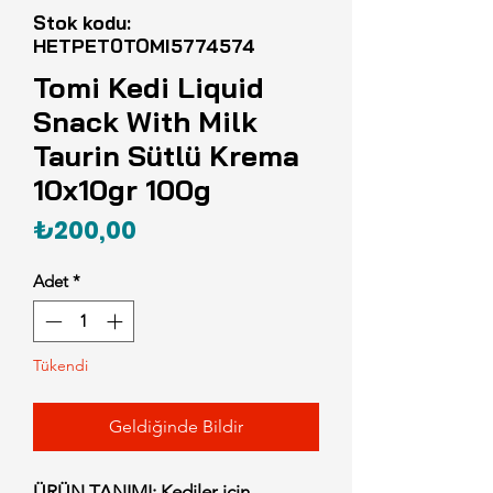
Stok kodu:
HETPET0TOMI5774574
Tomi Kedi Liquid
Snack With Milk
Taurin Sütlü Krema
10x10gr 100g
Fiyat
₺200,00
Adet
*
Tükendi
Geldiğinde Bildir
ÜRÜN TANIMI: Kediler için