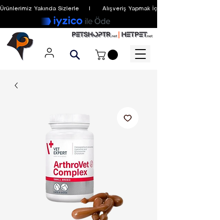
Ürünlerimiz Yakında Sizlerle     I      Alışveriş Yapmak İçin Üyelik Zorunlu Değildir