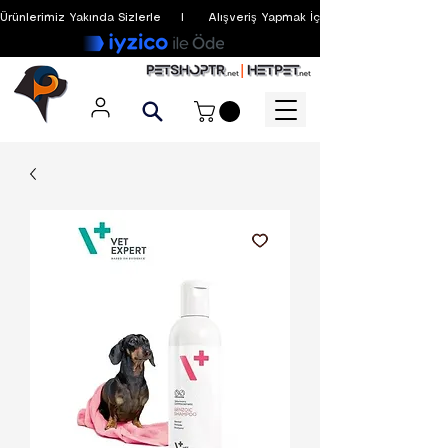
Ürünlerimiz Yakında Sizlerle     I      Alışveriş Yapmak İçin Üyelik Zorunlu Değildir