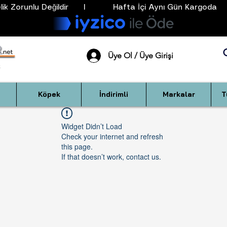
k Zorunlu Değildir      I           Hafta İçi Aynı Gün Kargoda      
Üye Ol / Üye Girişi
Köpek
İndirimli
Markalar
T
Widget Didn’t Load
Check your internet and refresh
this page.
If that doesn’t work, contact us.