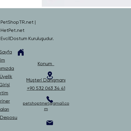
PetShopTR.net |
HetPet.net
EvcilDostum Kuruluşudur.
Sayfa
şim
Konum
ımızda
Üyelik
Müşteri Danışmanı
irişi
+90 532 063 34 41
etim
riner
petshoptrnet@gmail.co
ları
m
i Deposu