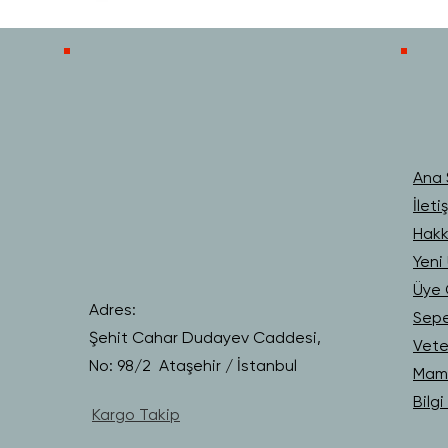
Ana 
İleti
Hakk
Yeni 
Üye G
Adres:
Sep
Şehit Cahar Dudayev Caddesi,
Vete
No: 98/2 Ataşehir / İstanbul
Mama
Bilg
Kargo Takip