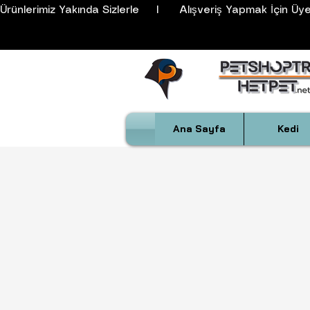
Ürünlerimiz Yakında Sizlerle     I      Alışveriş Yapmak İçin Üyeli
Ana Sayfa
Kedi