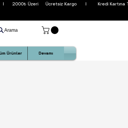
I      2000₺ Üzeri     Ücretsiz Kargo      I        Kredi Kartına T
Arama
üm Ürünler
Devamı