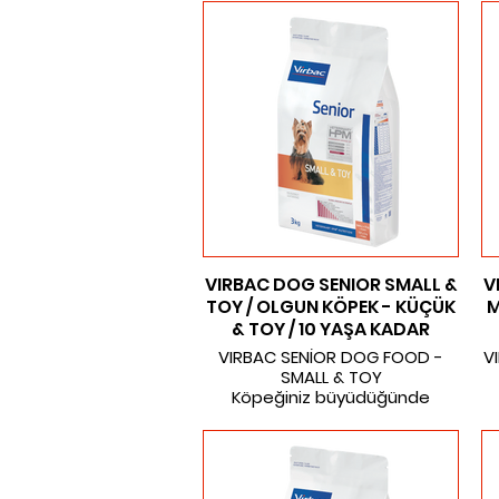
Sağlık yararları
MEVCUT AMBALAJLAR:
g
Eklemdeki inflamatuar ve ağrılı
e
3 KG
süreçler üzerinde etki gösterir
k
7 KG
Eklemlerdeki mekanik stresi
12 KG
sınırlamak için vücut ağırlığı
y
kontrolü sağlar
b
Eklemleri ve mobiliteyi
desteklemek için güçlü kas
Kıkırdak bütünlüğü desteği
(Mobilite plus kompleks)
bü
Antiinflamatuarların kullanımı
ile değiştirilebilen sindirim
S
mukozasının korunması
VIRBAC DOG SENIOR SMALL &
V
(Sepiolit)
TOY / OLGUN KÖPEK - KÜÇÜK
M
& TOY / 10 YAŞA KADAR
MEVCUT AMBALAJLAR:
VIRBAC SENİOR DOG FOOD -
V
SMALL & TOY
3 KG
Köpeğiniz büyüdüğünde
12 KG
ihtiyaçları da değişir.
b
VETERINARY HPM®, küçük ırk
olgun köpeğinizin özel
ihtiyaçlarına cevap verir.