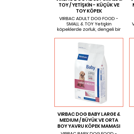
TOY / YETİŞKİN - KÜÇÜK VE
TOY KÖPEK
VIRBAC ADULT DOG FOOD -
SMALL & TOY Yetişkin
köpeklerde zorluk, dengeli bir
beslenme ve uygun aktivite
seviyeleri aracılığıyla ideal
d
vücut ağırlığını ve yapısını
korumaktır. VETERINARY HPM®,
id
yetişkin köpeğinizin özel
k
ihtiyaçlarına yanıt verir.
10 aylıktan büyük, küçük ırk (<10
kg) köpekler
12
İdeal vücut ağırlığı
Ağız ve diş sağlığının
1
korunmasına yardımcı olur.
Üriner sistem sağlığı ve sağlıklı
böbrek fonksiyonu
Yüksek sindirim toleransı
VIRBAC DOG BABY LARGE &
MEDIUM / BÜYÜK VE ORTA
BOY YAVRU KÖPEK MAMASI
MEVCUT AMBALAJLAR:
VIRBAC BABY DOG FOOD -