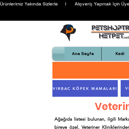
Ürünlerimiz Yakında Sizlerle     I      Alışveriş Yapmak İçin Üyeli
Ana Sayfa
Kedi
V
VIRBAC KÖPEK MAMALARI
Veteri
Ağağıda listesi bulunan, ilgili Mark
bireye özel, Veteriner Kliniklerin