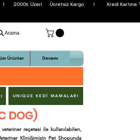
I      2000₺ Üzeri     Ücretsiz Kargo      I        Kredi Kartına T
Arama
üm Ürünler
Devamı
UNIQUE KEDİ MAMALARI
I
AC DOG)
veteriner reçetesi ile kullanılabilen
,
Veteriner Kliniğimizin Pet Shopunda