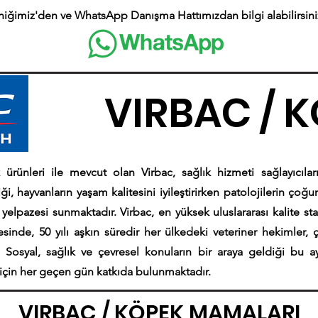
niğimiz'den ve WhatsApp Danışma Hattımızdan bilgi alabilirsini
VIRBAC / 
rünleri ile mevcut olan Virbac, sağlık hizmeti sağlayıcıları
ği, hayvanların yaşam kalitesini iyileştirirken patolojilerin ço
yelpazesi sunmaktadır. Virbac, en yüksek uluslararası kalite stan
nde, 50 yılı aşkın süredir her ülkedeki veteriner hekimler, çif
ır. Sosyal, sağlık ve çevresel konuların bir araya geldiği bu ayr
 için her geçen gün katkıda bulunmaktadır.
VIRBAC / KÖPEK MAMALARI