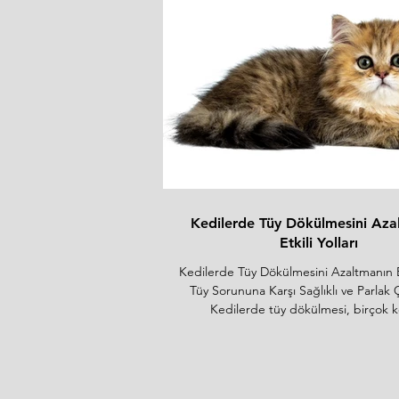
Su tüketiminin artırılması
İdrar pH'ının optimize edilmesi
Alt idrar yolu iltihabını azaltır
(omega 3)
Strüvit ve oksalat oluşumu
riskini azaltır (Düşük kalsiyum
ve Fosfor)
MEVCUT AMBALAJLAR:
3 KG
12 KG
Kedilerde Tüy Dökülmesini Aza
Etkili Yolları
Kedilerde Tüy Dökülmesini Azaltmanın Etk
Tüy Sorununa Karşı Sağlıklı ve Parlak
Kedilerde tüy dökülmesi, birçok ke