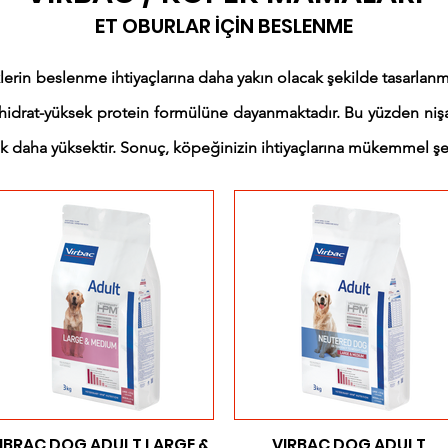
ET OBURLAR İÇİN BESLENME
 beslenme ihtiyaçlarına daha yakın olacak şekilde tasarlanmı
nhidrat-yüksek protein formülüne dayanmaktadır. Bu yüzden nişa
ok daha yüksektir. Sonuç, köpeğinizin ihtiyaçlarına mükemmel şe
IBRAC DOG ADULT LARGE &
VIRBAC DOG ADULT