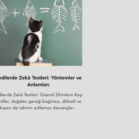
12 KG
i
ri
r
dilerde Zekâ Testleri: Yöntemler ve
Anlamları
ilerde Zekâ Testleri: Gizemli Zihinlerin Keşfi
diler, doğaları gereği bağımsız, dikkatli ve
bazen de tahmin edilemez davranışlar...