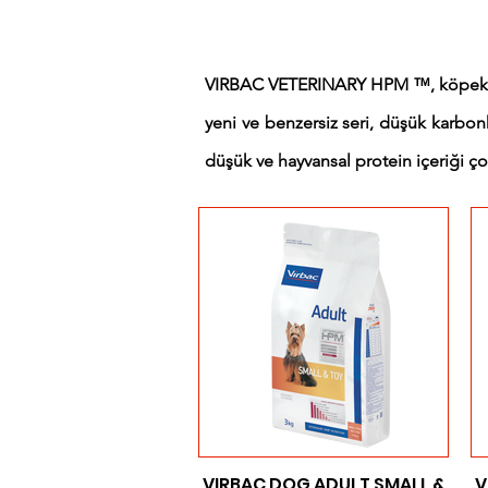
VIRBAC VETERINARY HPM ™, köpeklerin
yeni ve benzersiz seri, düşük karbo
düşük ve hayvansal protein içeriği ç
VIRBAC DOG ADULT SMALL &
V