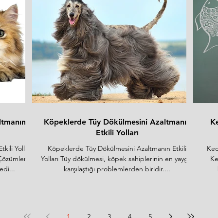
7 KG
vücut yapısını korur
kütleyi korur ve yağ kütlesin
MEVCUT AMBALAJLAR:
azaltır
Eklem desteği ve etkileşimle
3 KG
ve yaşam kalitesini iyileştiri
7 KG
MEVCUT AMBALAJLAR:
12 KG
3 KG
7 KG
12 KG
ltmanın
Köpeklerde Tüy Dökülmesini Azaltmanın
Ke
Etkili Yolları
ili Yolları
Köpeklerde Tüy Dökülmesini Azaltmanın Etkili
Ked
 Çözümler
Yolları Tüy dökülmesi, köpek sahiplerinin en yaygın
Ke
di...
karşılaştığı problemlerden biridir....
1
2
3
4
5