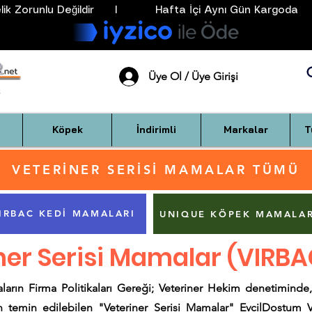
k Zorunlu Değildir      I           Hafta İçi Aynı Gün Kargoda      
Üye Ol / Üye Girişi
Köpek
İndirimli
Markalar
T
VETERİNER SERİSİ MAMALAR TÜMÜ
IRBAC KEDİ MAMALARI
UNIQUE KÖPEK MAMALAR
ner Serisi Mamalar (VIRB
aların Firma Politikaları Gereği; Veteriner Hekim denetiminde, 
den temin edilebilen "Veteriner Serisi Mamalar" EvcilDostum 