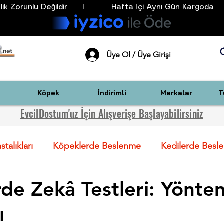
k Zorunlu Değildir      I           Hafta İçi Aynı Gün Kargoda      
Üye Ol / Üye Girişi
Köpek
İndirimli
Markalar
T
EvcilDostum'uz İçin Alışverişe Başlayabilirsiniz
talıkları
Köpeklerde Beslenme
Kedilerde Besl
de Zekâ Testleri: Yönte
ndartla
Köpekler İçin Sağlık Önerileri
Kediler İçin
ı