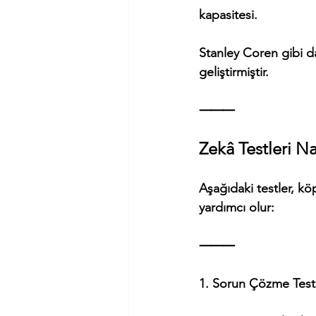
kapasitesi.
Stanley Coren gibi dav
geliştirmiştir.
⸻
Zekâ Testleri Nas
Aşağıdaki testler, kö
yardımcı olur:
⸻
1. Sorun Çözme Test