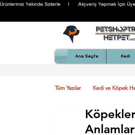
Ürünlerimiz Yakında Sizlerle     I      Alışveriş Yapmak İçin Üyeli
Ana Sayfa
Kedi
Tüm Yazılar
Kedi ve Köpek Has
Köpekler
Köpek Irkları Öz. ve FCI Sta
Anlamlar