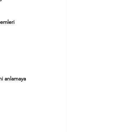
temleri 
ni anlamaya 