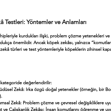
 Testleri: Yöntemler ve Anlamları
hipleriyle kurdukları ilişki, problem çözme yetenekleri ve
ldukça önemlidir. Ancak köpek zekâsı, yalnızca “komutlara
ı zekâ türleri ve test yöntemleriyle köpeklerin zihinsel kapa
kategoride değerlendirilir:
    İçgüdüsel Zekâ: Irka özgü doğal yetenekler (örneğin, bir B
).
     Uyumsal Zekâ: Problem çözme ve çevresel değişikliklere 
    İtaat ve Çalışkanlık Zekâsı: İnsan komutlarını öğrenme ve 