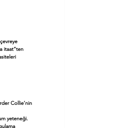
 çevreye 
 itaat”ten 
siteleri 
order Collie’nin 
uyum yeteneği.
uygulama 