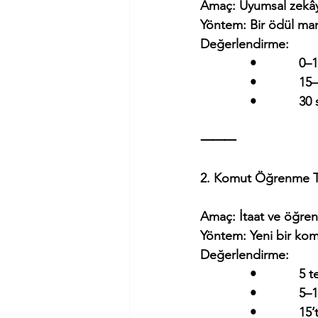
Amaç: Uyumsal zekâ
Yöntem: Bir ödül mama
Değerlendirme:
              •          
              •          
              •        
⸻
2. Komut Öğrenme T
Amaç: İtaat ve öğre
Yöntem: Yeni bir kom
Değerlendirme:
              •         
              •          
              •          