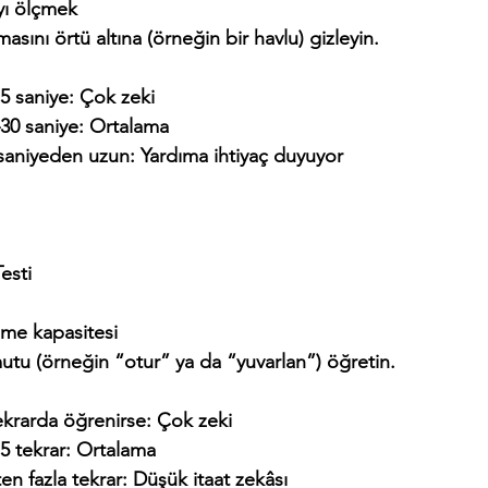
yı ölçmek
sını örtü altına (örneğin bir havlu) gizleyin.
  0–15 saniye: Çok zeki
  15–30 saniye: Ortalama
    30 saniyeden uzun: Yardıma ihtiyaç duyuyor
esti
nme kapasitesi
utu (örneğin “otur” ya da “yuvarlan”) öğretin.
   5 tekrarda öğrenirse: Çok zeki
  5–15 tekrar: Ortalama
  15’ten fazla tekrar: Düşük itaat zekâsı