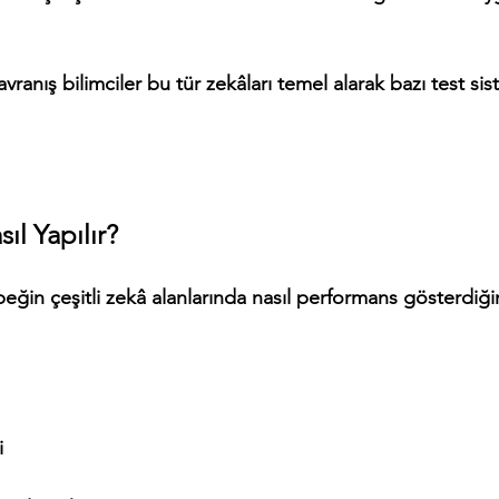
ranış bilimciler bu tür zekâları temel alarak bazı test sis
ıl Yapılır?
peğin çeşitli zekâ alanlarında nasıl performans gösterdiği
i