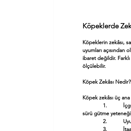
Köpeklerde Zekâ
Köpeklerin zekâsı, sa
uyumları açısından o
ibaret değildir. Farkl
ölçülebilir.
Köpek Zekâsı Nedir?
Köpek zekâsı üç ana 
              1.       
sürü gütme yeteneği
              2.      
              3.       