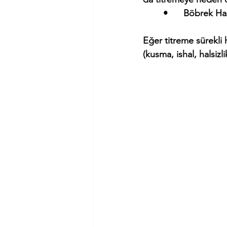
	•	Böbrek H
Eğer titreme sürekli
(kusma, ishal, halsiz