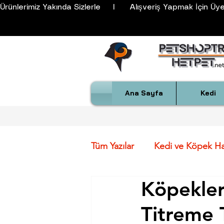
Ürünlerimiz Yakında Sizlerle     I      Alışveriş Yapmak İçin Üyeli
Ana Sayfa
Kedi
Tüm Yazılar
Kedi ve Köpek Has
Köpekler
Köpek Irkları Öz. ve FCI Sta
Titreme 