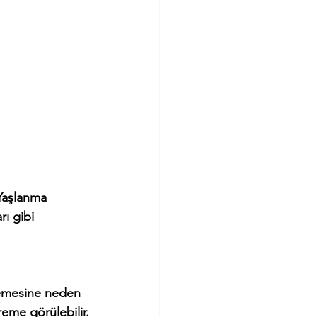
 Yaşlanma 
rı gibi 
reme görülebilir.