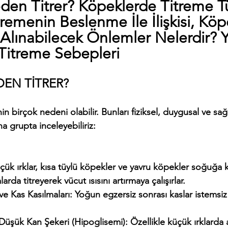
en Titrer? Köpeklerde Titreme Tü
tremenin Beslenme İle İlişkisi, Köp
 Alınabilecek Önlemler Nelerdir? Ya
Titreme Sebepleri
EN TİTRER? 
n birçok nedeni olabilir. Bunları fiziksel, duygusal ve sağlık
a grupta inceleyebiliriz:
arda titreyerek vücut ısısını artırmaya çalışırlar.