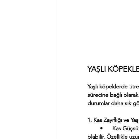
YAŞLI KÖPEKL
Yaşlı köpeklerde titr
sürecine bağlı olarak k
durumlar daha sık gör
1. Kas Zayıflığı ve Ya
	•	Kas Güçsüzlüğü: Yaş ilerledikçe kas kütlesi azalır, bu da kasların titremesine neden 
olabilir. Özellikle u