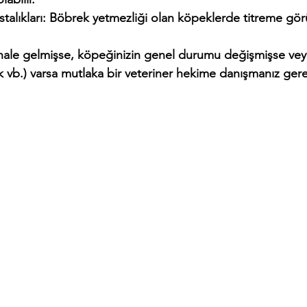
astalıkları: Böbrek yetmezliği olan köpeklerde titreme görü
 hale gelmişse, köpeğinizin genel durumu değişmişse veya 
lik vb.) varsa mutlaka bir veteriner hekime danışmanız gere