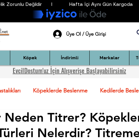
k Zorunlu Değildir      I           Hafta İçi Aynı Gün Kargoda      
Üye Ol / Üye Girişi
Köpek
İndirimli
Markalar
T
EvcilDostum'uz İçin Alışverişe Başlayabilirsiniz
talıkları
Köpeklerde Beslenme
Kedilerde Besl
 Neden Titrer? Köpekle
ndartla
Köpekler İçin Sağlık Önerileri
Kediler İçin
Türleri Nelerdir? Titrem