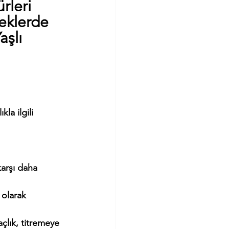
rleri 
eklerde 
şlı 
la ilgili 