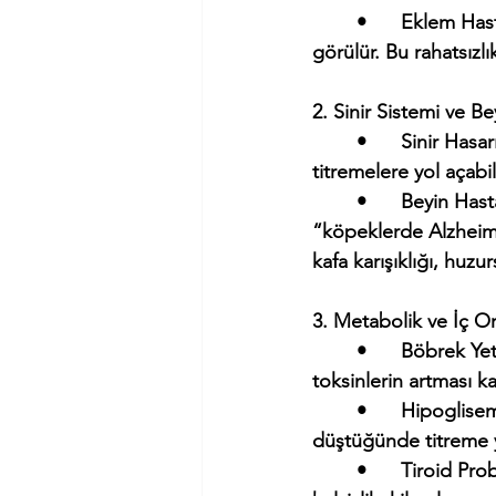
	•	Eklem Hastalıkları (Artrit ve Osteoartrit): Yaşlı köpeklerde eklem kireçlenmesi sık 
görülür. Bu rahatsızlık
2. Sinir Sistemi ve Be
	•	Sinir Hasarı (Nöropati): Yaşlı köpeklerde sinir sisteminin zamanla zayıflaması, 
titremelere yol açabil
	•	Beyin Hastalıkları (Demans ve Bilişsel Disfonksiyon Sendromu): Yaşlı köpeklerde 
“köpeklerde Alzheime
kafa karışıklığı, huzu
3. Metabolik ve İç Or
	•	Böbrek Yetmezliği: Yaşlı köpeklerde böbrek hastalıkları sık görülür. Kandaki 
toksinlerin artması ka
	•	Hipoglisemi (Düşük Kan Şekeri): Özellikle diyabeti olan köpeklerde kan şekeri 
düştüğünde titreme y
	•	Tiroid Problemleri (Hipotiroidizm): Yaşlı köpeklerde tiroid hormonu düşüklüğü 