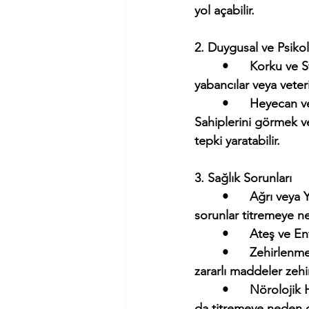
yol açabilir.
2. Duygusal ve Psiko
	•	Korku ve Stres: Yüksek sesler (gök gürültüsü, havai fişek, elektrikli süpürge), 
yabancılar veya veteri
	•	Heyecan ve Mutluluk: Bazı köpekler aşırı mutlu olduklarında da titreyebilir. 
Sahiplerini görmek v
tepki yaratabilir.
3. Sağlık Sorunları
	•	Ağrı veya Yaralanma: Eklem rahatsızlıkları, kas zorlanmaları veya iç organlarla ilgili 
sorunlar titremeye ne
	•	Ateş ve 
	•	Zehirlenme: Çikolata, ksilitol (şekersiz sakızlarda bulunan tatlandırıcı), üzüm gibi 
zararlı maddeler zehi
	•	Nörolojik Hastalıklar: Epilepsi, kas hastalıkları veya sinir sistemiyle ilgili rahatsızlıklar 
da titremeye neden ol