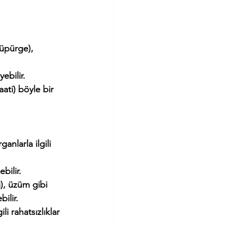
ti) böyle bir 
bilir.
ilir.