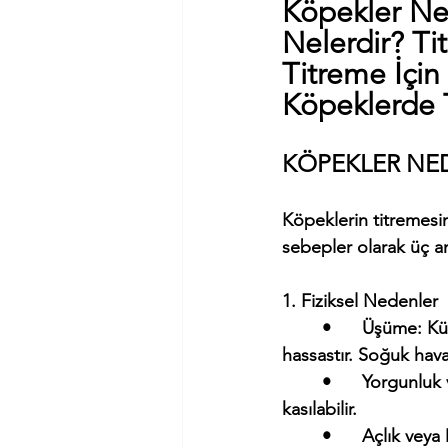
Köpekler Ned
Nelerdir? Ti
Titreme İçin
Köpeklerde 
KÖPEKLER NED
Köpeklerin titremesini
sebepler olarak üç an
1. Fiziksel Nedenler
	•	Üşüme: Küçük ırklar, kısa tüylü köpekler ve yavru köpekler soğuğa karşı daha 
hassastır. Soğuk haval
	•	Yorgunluk ve Kas Kasılmaları: Yoğun egzersiz sonrası kaslar istemsiz olarak 
kasılabilir.
	•	Açlık veya Düşük Kan Şekeri (Hipoglisemi): Özellikle küçük ırklarda açlık, titremeye 