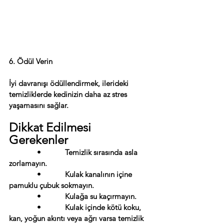
6. Ödül Verin
İyi davranışı ödüllendirmek, ilerideki 
temizliklerde kedinizin daha az stres 
yaşamasını sağlar.
Dikkat Edilmesi 
Gerekenler
              •            Temizlik sırasında asla 
zorlamayın.
              •            Kulak kanalının içine 
pamuklu çubuk sokmayın.
              •            Kulağa su kaçırmayın.
              •            Kulak içinde kötü koku, 
kan, yoğun akıntı veya ağrı varsa temizlik 