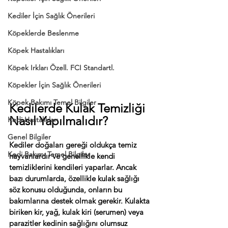
Kediler İçin Sağlık Önerileri
Köpeklerde Beslenme
Köpek Hastalıkları
Köpek Irkları Özell. FCI Standartl.
Köpekler İçin Sağlık Önerileri
Köpek Bakımı Temel Bilgiler
Kedilerde Kulak Temizliği 
Nasıl Yapılmalıdır?
Kedi Hastalıkları
Genel Bilgiler
Kediler doğaları gereği oldukça temiz 
Kedi Bakımı Temel Bilgiler
hayvanlardır ve genellikle kendi 
temizliklerini kendileri yaparlar. Ancak 
bazı durumlarda, özellikle kulak sağlığı 
söz konusu olduğunda, onların bu 
bakımlarına destek olmak gerekir. Kulakta 
biriken kir, yağ, kulak kiri (serumen) veya 
parazitler kedinin sağlığını olumsuz 