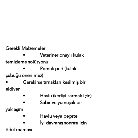
Gerekli Malzemeler
              •            Veteriner onaylı kulak 
temizleme solüsyonu
              •            Pamuk ped (kulak 
çubuğu önerilmez)
•            Gerekirse tırnakları kesilmiş bir 
eldiven
              •            Havlu (kediyi sarmak için)
              •            Sabır ve yumuşak bir 
yaklaşım
              •            Havlu veya peçete
              •            İyi davranış sonrası için 
ödül maması