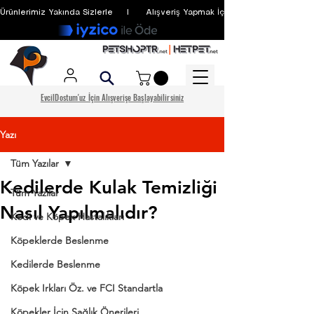
Ürünlerimiz Yakında Sizlerle     I      Alışveriş Yapmak İçin Üyelik Zorunlu Değildir
EvcilDostum'uz İçin Alışverişe Başlayabilirsiniz
Yazı
Tüm Yazılar
Kedilerde Kulak Temizliği
Tüm Yazılar
Nasıl Yapılmalıdır?
Kedi ve Köpek Hastalıkları
Köpeklerde Beslenme
Kedilerde Beslenme
Köpek Irkları Öz. ve FCI Standartla
Köpekler İçin Sağlık Önerileri