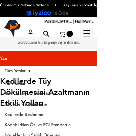
Ürünlerimiz Yakında Sizlerle     I      Alışveriş Yapmak İçin Üyelik Zorunlu Değildir
EvcilDostum'uz İçin Alışverişe Başlayabilirsiniz
Yazı
Tüm Yazılar
Kedilerde Tüy
Tüm Yazılar
Dökülmesini Azaltmanın
Kedi ve Köpek Hastalıkları
Etkili Yolları
Köpeklerde Beslenme
Kedilerde Beslenme
Köpek Irkları Öz. ve FCI Standartla
Köpekler İçin Sağlık Önerileri