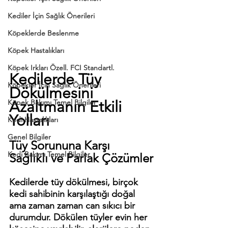
Kediler İçin Sağlık Önerileri
Köpeklerde Beslenme
Köpek Hastalıkları
Köpek Irkları Özell. FCI Standartl.
Kedilerde Tüy 
Köpekler İçin Sağlık Önerileri
Dökülmesini 
Köpek Bakımı Temel Bilgiler
Azaltmanın Etkili 
Yolları
Kedi Hastalıkları
Genel Bilgiler
Tüy Sorununa Karşı 
Kedi Bakımı Temel Bilgiler
Sağlıklı ve Parlak Çözümler
Kedilerde tüy dökülmesi, birçok 
kedi sahibinin karşılaştığı doğal 
ama zaman zaman can sıkıcı bir 
durumdur. Dökülen tüyler evin her 